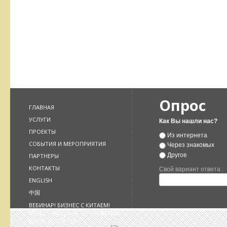
Опрос
ГЛАВНАЯ
УСЛУГИ
Как Вы нашли нас?
ПРОЕКТЫ
Из интернета
СОБЫТИЯ И МЕРОПРИЯТИЯ
Через знакомых
Другое
ПАРТНЕРЫ
КОНТАКТЫ
Свой вариант ответа :
ENGLISH
中国
ВЕБИНАР! БИЗНЕС С КИТАЕМ!
НОВЫЕ ТРЕНДЫ И ПЕРСПЕКТИВЫ
СОТРУДНИЧЕСТВА!